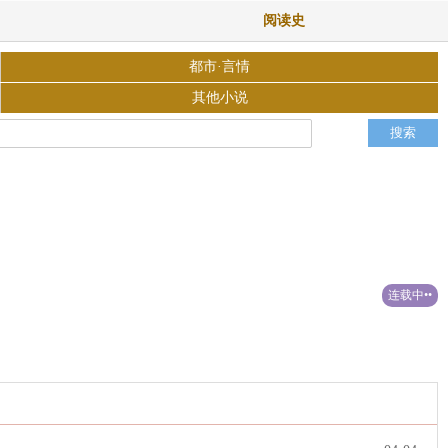
阅读史
都市·言情
其他小说
连载中••