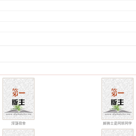
淫荡宿舍
姬骑士是同班同学