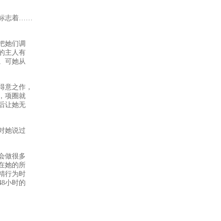
标志着……
把她们调
的主人有
。可她从
得意之作，
，项圈就
后让她无
对她说过
会做很多
在她的所
精行为时
8小时的