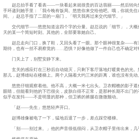
赵总抬手看了看表——一块看起来就很贵的百达翡丽——然后转向
手环递到她手里：「我今晚有饭局。悠悠你来交给他吧。哦，你就先住
间。」赵总手指了二层的一扇门，「明天我再过来交代细节。」
交代细节——悠悠知道这四个字的分量。赵总说的「细节」，大概
天的某一个简短时刻。其他的，全部要靠她自己。
赵总走向门口，换了鞋，又回头看了一眼。那个眼神很复杂——有
期待，也有一丝不易察觉的……恐惧？好像他做了一件自己也不确定对
门关上了，别墅安静下来。
玄关的感应灯在三秒后自动熄灭，只剩下客厅落地灯暖黄色的光。
那儿，赵博雄站在楼梯上。两个人隔着大约三米的距离，谁也没有先动
悠悠仔细观察着他。他不高，大概一米七出头。卫衣帽檐的影子遮
眼睛，但能看到他的下巴很尖，皮肤白得不正常，是那种长期不出门的
似乎在发抖——不是明显的那种，但卫裤的裤腿在微微颤动。
「赵——先生」悠悠轻声开口。
赵博雄像被电了一下，猛地后退了一步，差点踩空楼梯。
「别——别过来。」他的声音很低很闷，从卫衣帽子里传出来，几