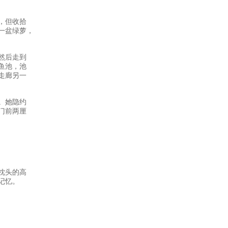
，但收拾
一盆绿萝，
然后走到
鱼池，池
走廊另一
。她隐约
门前两厘
枕头的高
记忆。