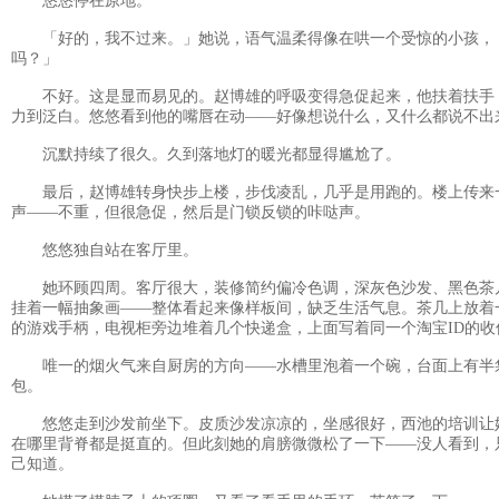
悠悠停在原地。
「好的，我不过来。」她说，语气温柔得像在哄一个受惊的小孩，
吗？」
不好。这是显而易见的。赵博雄的呼吸变得急促起来，他扶着扶手
力到泛白。悠悠看到他的嘴唇在动——好像想说什么，又什么都说不出
沉默持续了很久。久到落地灯的暖光都显得尴尬了。
最后，赵博雄转身快步上楼，步伐凌乱，几乎是用跑的。楼上传来
声——不重，但很急促，然后是门锁反锁的咔哒声。
悠悠独自站在客厅里。
她环顾四周。客厅很大，装修简约偏冷色调，深灰色沙发、黑色茶
挂着一幅抽象画——整体看起来像样板间，缺乏生活气息。茶几上放着
的游戏手柄，电视柜旁边堆着几个快递盒，上面写着同一个淘宝ID的收
唯一的烟火气来自厨房的方向——水槽里泡着一个碗，台面上有半
包。
悠悠走到沙发前坐下。皮质沙发凉凉的，坐感很好，西池的培训让
在哪里背脊都是挺直的。但此刻她的肩膀微微松了一下——没人看到，
己知道。