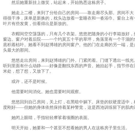
然后她重新挂上微笑，站起来，开始熟悉这栋房子。
她走上二楼，来到了分给自己的房间——靠走廊尽头那。房间不大
得很干净，床单是新换的，枕头边放着一套睡衣和一沓浴巾。窗台上有
叶片有些发黄，但看得出是新放的。
衣帽间空空荡荡的，只有几个衣架。悠悠把随身的小行李箱放好，
窗边。窗户对着后院——一个约莫五十平的草坪，角落里有一个干涸的
底积着枯叶。她看不到赵博雄的房间窗户。他的门在走廊的另一端，是
头最大的那间。
悠悠走出房间，来到赵博雄的门外。门紧闭着。门缝下透出一线光
听到里面有什么动静——好像是翻找东西的声音。她抬起手，指节停在
米处，想了想，又放下了。
或许，还不是时候。
他需要时间消化。她也需要时间观察。
悠悠回到自己房间，关上灯，在黑暗中躺下。床垫的软硬度适中，
度刚好——但她的身体依然保持着某种警觉，这是西池训练留下的肌肉
她闭上眼睛，手指轻轻摩挲着项圈的表面。
明天开始，她要和一个甚至不想看她的男人在这栋房子里生活。