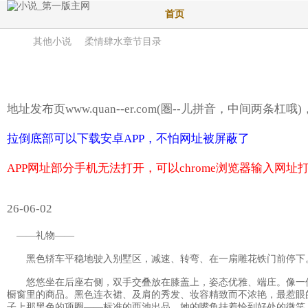
首页
其他小说
柔情肆水章节目录
地址发布页www.quan--er.com(圏--儿拼音，中间两条
拉倒底部可以下载安卓APP，不怕网址被屏蔽了
APP网址部分手机无法打开，可以chrome浏览器输入网址
26-06-02
——礼物——
黑色轿车平稳地驶入别墅区，减速、转弯、在一扇雕花铁门前停下
悠悠坐在后座右侧，双手交叠放在膝盖上，姿态优雅、端庄。像一
橱窗里的商品。黑色连衣裙、及肩的秀发、妆容精致而不浓艳，最惹眼
子上那黑色的项圈——标准的西池出品。她的嘴角挂着恰到好处的微笑