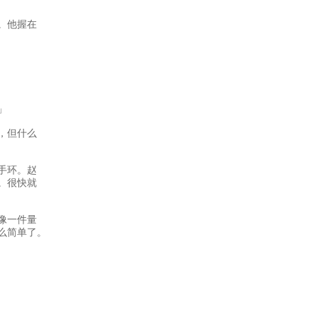
。他握在
」
，但什么
手环。赵
。很快就
像一件量
么简单了。