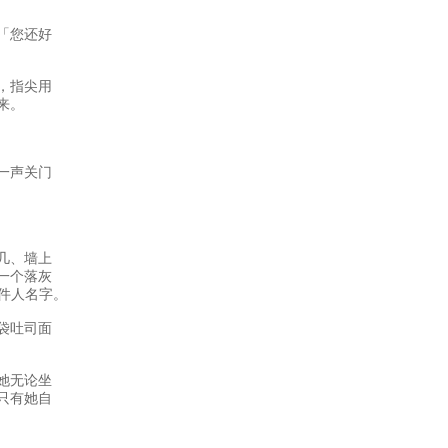
「您还好
，指尖用
来。
一声关门
几、墙上
一个落灰
件人名字。
袋吐司面
她无论坐
只有她自