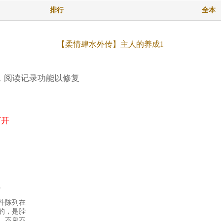
排行
全本
【柔情肆水外传】主人的养成1
杠哦)，阅读记录功能以修复
打开
。
件陈列在
的，是脖
，不卑不