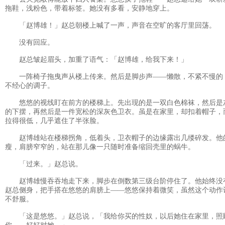
拖鞋，浅粉色，带着标签。她没有多看，安静地穿上。
「赵博雄！」赵总朝楼上喊了一声，声音在空旷的客厅里回荡。
没有回应。
赵总皱起眉头，加重了语气：「赵博雄，给我下来！」
一阵椅子拖曳声从楼上传来。然后是脚步声——懒散，不紧不慢的
不经心的调子。
悠悠的视线盯在前方的楼梯上。先出现的是一双白色棉袜，然后是
的下摆，再然后是一件宽松的深灰色卫衣。虽是在家里，却扣着帽子，
拉得很低，几乎遮住了半张脸。
赵博雄站在楼梯拐角，低着头，卫衣帽子的边缘露出几缕碎发。他
瘦，肩膀窄窄的，站在那儿像一只随时准备缩回壳里的蜗牛。
「过来。」赵总说。
赵博雄慢吞吞地走下来，脚步在倒数第三级台阶停住了。他始终没
赵总侧身，把手搭在悠悠的肩膀上——悠悠保持着微笑，虽然这个动作
不舒服。
「这是悠悠。」赵总说，「我给你买的性奴，以后她住在家里，照