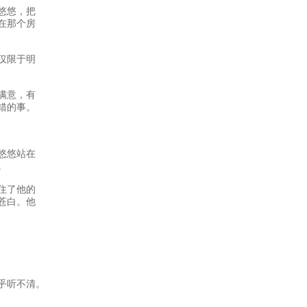
悠悠，把
在那个房
仅限于明
满意，有
错的事。
悠悠站在
。
住了他的
苍白。他
乎听不清。