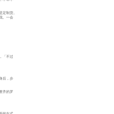
是定制货。
我。一会
，「不过
身后，步
整齐的罗
新的女式