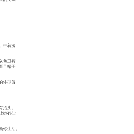
，带着漫
灰色卫裤
而且帽子
的体型偏
有抬头。
让她有些
顾你生活。