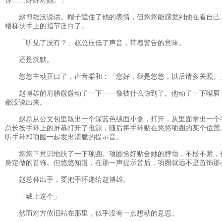
你……好好对她。」
赵博雄没说话。帽子遮住了他的表情，但悠悠能感觉到他在看自己
楼梯扶手上的指节泛白了。
「听见了没有？」赵总压低了声音，带着警告的意味。
还是沉默。
悠悠主动开口了，声音柔和：「您好，我是悠悠，以后请多关照。
赵博雄的肩膀微微动了一下——像被什么惊到了。他动了一下嘴唇
都没说出来。
赵总从公文包里取出一个深蓝色绒面小盒，打开，从里面拿出一个
总长按手环上的屏幕打开了电源，随后将手环贴在悠悠项圈的某个位置
听手环和项圈一起发出清脆的提示音。
悠悠下意识地扶了一下项圈。项圈恰好贴合她的脖颈，不松不紧，
身定做的首饰。但悠悠知道，在那一声提示音后，项圈就远不是首饰那
赵总伸出手，要把手环递给赵博雄。
「戴上这个」
然而对方依旧站在那里，似乎没有一点想动的意思。