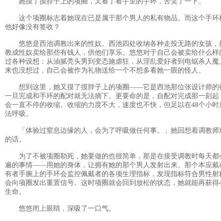
她摸了摸脖子上的项圈，又看了看手里的手环，苦笑了一下。
这个项圈标志着她现在已是属于那个男人的私有物品。而这个手环
他好像没有签收？
悠悠是西池调教出来的性奴。西池四处收纳各种走投无路的女孩，
教成性奴卖给那些有钱人，供他们享乐。悠悠对于自己会被卖给什么样
过各种设想：从油腻秃头男到变态施虐狂，从淫乱爱好者到电锯杀人魔
来也没想过，自己会被作为礼物送给一个不想多看她一眼的怪人。
想到这里，她又摸了摸脖子上的项圈——它是西池那位张设计师的
一旦完成和手环的配对就无法摘下。更要命的是，自配对完成那一刻起
会一直不停的收缩。收缩的力度不大，速度也不快，但足以在48个小时
法呼吸。
「体验过窒息边缘的人，会为了呼吸做任何事。」她回想着调教师
的话。
为了不被项圈勒死，她要做的也很简单，那是在接受调教时每天都
遍的事情——用她的身体，让拥有她的那个男人发射出来。那个本应戴
有者手腕上的手环会监控佩戴者的各项生理指标，发现指标符合男性射
会向项圈发出重置信号。这时项圈就会回到放松的状态，她就能再获得4
生命。
悠悠闭上眼睛，深吸了一口气。