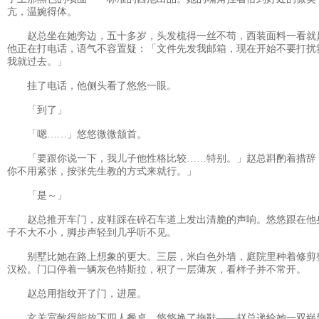
亢，温婉得体。
赵总坐在她旁边，五十多岁，头发梳得一丝不苟，西装面料一看就
他正在打电话，语气不容置疑：「文件先发我邮箱，现在开始不要打扰
我就过去。」
挂了电话，他侧头看了悠悠一眼。
「到了」
「嗯……」悠悠微微颔首。
「要跟你说一下，我儿子他性格比较……特别。」赵总斟酌着措辞
你不用紧张，按张先生教的方式来就行。」
「是～」
赵总推开车门，皮鞋踩在碎石车道上发出清脆的声响。悠悠跟在他
子不大不小，脚步声轻到几乎听不见。
别墅比她在路上想象的更大。三层，米白色外墙，庭院里种着修剪
汉松。门口停着一辆灰色特斯拉，积了一层薄灰，看样子并不常开。
赵总用指纹开了门，进屋。
玄关宽敞得能放下四人餐桌。悠悠换了拖鞋——赵总递给她一双崭