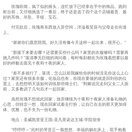
玫瑰听闻，疯了似的摇头，连忙放下已经拿在手中的饰品。跑到
柜台前，又仔细挑选了一番后，终于还是选了四个这个店铺最贵、最
好的耳饰、吊坠、手链、宝石。
付完款后，玫瑰将东西放入异空间，洋溢着笑容与父母走在街道
上。
“谢谢你们愿意陪我。好久没有像今天这样一起出来，很开心。”
“那接下来要去哪？还需要买些什么吗？家里的衣服够吗？需要再
挑几件吗？”落清事无巨细的询问着，每时每刻都在为玫瑰着想要以最
好的样貌去面见十夜和十夜的家人。
“差不多就行了，落清，怎么以前我嫁给你的时候没见你这么上心
过？家里还有很多衣服，化妆品也有，你现在要做的就是回到你的位
置上，去想想明天该如何训练那些骑士们。”荆棘说完走到父女二人面
前，又多教训了几句后才一起回家。
虽然玫瑰不想就此回家，放弃继续为十夜和十夜家人准备礼物的
心思，但转念一想，现在回家试着去打扮，让自己在去的那天更加得
体、优雅，也不失为一份礼物。
地点：圣威凯里亚王国-圣凡里诺达主城-学院宿舍
“哼哼哼～”此时的琴音正一脸悠然、幸福的躺在床上，双手抱着