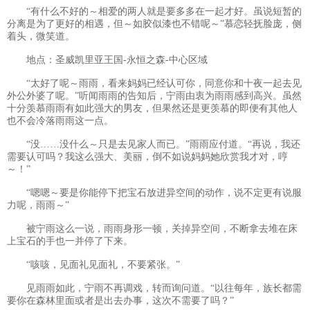
“有什么不好的～相爱的两人就是要多多在一起才好。虽说短暂的
分离是为了更好的相遇，但～如胶似漆也不错呢～”慕恋轻抚脸庞，侧
着头，微笑道。
地点：圣威凯里亚王国-永恒之森-中心区域
“太好了呢～雨雨，看来妈妈已经认可你，同意你和十夜一起去见
外公外婆了呢。”听闻雨雨的告知后，宁雨由衷为雨雨感到高兴。虽然
十分羡慕雨雨有如此强大的男友，但果然还是更羡慕的即便有其他人
也不会冷落雨雨这一点。
“没……没什么～只是去见家人而已。”雨雨应付道。“再说，我还
需要认可吗？我这么强大、美丽，倒不如说妈妈她欣赏我才对，哼
～！”
“嗯嗯～要是你能停下把宝石放进异空间的动作，说不定更有说服
力呢，雨雨～”
被宁雨这么一说，雨雨身形一顿，关掉异空间，不断拿去堆在床
上宝石的手也一并停了下来。
“咳咳，见面礼见面礼，不要紧张。”
见雨雨如此，宁雨不再调戏，转而询问道。“以往每年，族长都需
要你在森林里面或者是出去办事，这次不需要了吗？”