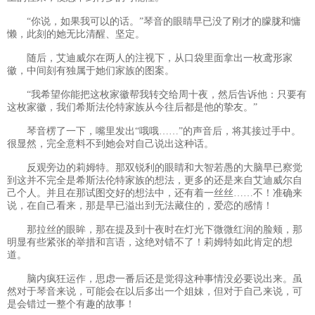
“你说，如果我可以的话。”琴音的眼睛早已没了刚才的朦胧和慵
懒，此刻的她无比清醒、坚定。
随后，艾迪威尔在两人的注视下，从口袋里面拿出一枚鸢形家
徽，中间刻有独属于她们家族的图案。
“我希望你能把这枚家徽帮我转交给周十夜，然后告诉他：只要有
这枚家徽，我们希斯法伦特家族从今往后都是他的挚友。”
琴音楞了一下，嘴里发出“哦哦……”的声音后，将其接过手中。
很显然，完全意料不到她会对自己说出这种话。
反观旁边的莉姆特。那双锐利的眼睛和大智若愚的大脑早已察觉
到这并不完全是希斯法伦特家族的想法，更多的还是来自艾迪威尔自
己个人。并且在那试图交好的想法中，还有着一丝丝……不！准确来
说，在自己看来，那是早已溢出到无法藏住的，爱恋的感情！
那拉丝的眼眸，那在提及到十夜时在灯光下微微红润的脸颊，那
明显有些紧张的举措和言语，这绝对错不了！莉姆特如此肯定的想
道。
脑内疯狂运作，思虑一番后还是觉得这种事情没必要说出来。虽
然对于琴音来说，可能会在以后多出一个姐妹，但对于自己来说，可
是会错过一整个有趣的故事！