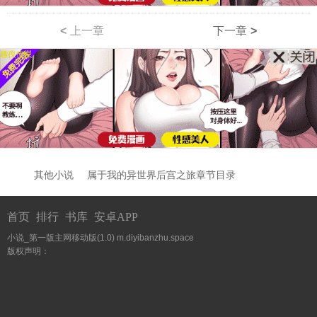
<
上一章
下一章
>
其他小说
属于我的异世界后宫之旅章节目录
首页
排行
书库
安卓APP
小说_第一版主网移动版(1.0)
m.diyibanzhu.space
版权声明：