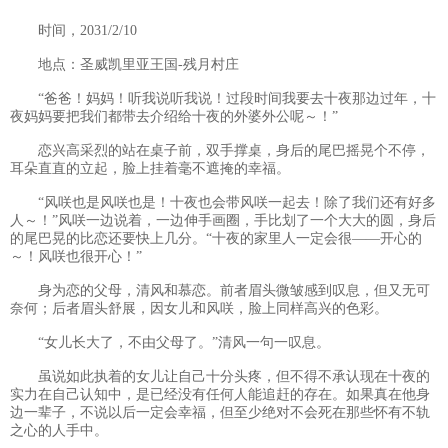
时间，2031/2/10
地点：圣威凯里亚王国-残月村庄
“爸爸！妈妈！听我说听我说！过段时间我要去十夜那边过年，十
夜妈妈要把我们都带去介绍给十夜的外婆外公呢～！”
恋兴高采烈的站在桌子前，双手撑桌，身后的尾巴摇晃个不停，
耳朵直直的立起，脸上挂着毫不遮掩的幸福。
“风咲也是风咲也是！十夜也会带风咲一起去！除了我们还有好多
人～！”风咲一边说着，一边伸手画圈，手比划了一个大大的圆，身后
的尾巴晃的比恋还要快上几分。“十夜的家里人一定会很——开心的
～！风咲也很开心！”
身为恋的父母，清风和慕恋。前者眉头微皱感到叹息，但又无可
奈何；后者眉头舒展，因女儿和风咲，脸上同样高兴的色彩。
“女儿长大了，不由父母了。”清风一句一叹息。
虽说如此执着的女儿让自己十分头疼，但不得不承认现在十夜的
实力在自己认知中，是已经没有任何人能追赶的存在。如果真在他身
边一辈子，不说以后一定会幸福，但至少绝对不会死在那些怀有不轨
之心的人手中。