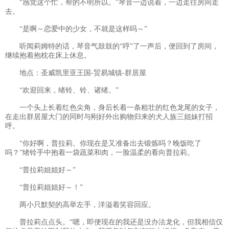
“感觉这个忙，帮的不明所以。”琴音一边说着，一边走往房间走
去。
“是啊～恋爱中的少女，不就是这样吗～”
听闻莉姆特的话，琴音气鼓鼓的“哼”了一声后，便回到了房间，
继续抱着抱枕在床上休息。
地点：圣威凯里亚王国-贸易城镇-群居屋
“欢迎回来，绪铃、铃、诸绪。”
一个头上长着红色尖角，身后长着一条粗壮的红色龙尾的女子，
在走出群居屋大门的同时与刚好外出购物归来的犬人族三姐妹打招
呼。
“你好啊，普拉莉。你现在是又准备出去锻炼吗？晚饭吃了
吗？”绪铃手中抱着一袋蔬菜和肉，一脸温柔的看向普拉莉。
“普拉莉姐姐好～”
“普拉莉姐姐好～！”
两小只默契的高举左手，洋溢着笑容回应。
普拉莉点点头。“嗯，即便现在的我还是没办法龙化，但我相信仅