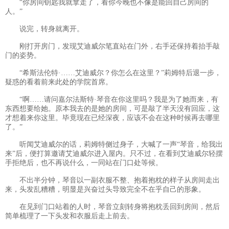
“你房间钥匙我就拿走了，看你今晚也不像是能回自己房间的
人。”
说完，转身就离开。
刚打开房门，发现艾迪威尔笔直站在门外，右手还保持着抬手敲
门的姿势。
“希斯法伦特·……艾迪威尔？你怎么在这里？”莉姆特后退一步，
疑惑的看着前来此处的学院首席。
“啊……请问嘉尔法斯特·琴音在你这里吗？我是为了她而来，有
东西想要给她。原本我去的是她的房间，可是敲了半天没有回应，这
才想着来你这里。毕竟现在已经深夜，应该不会在这种时候再去哪里
了。”
听闻艾迪威尔的话，莉姆特侧过身子，大喊了一声“琴音，给我出
来”后，便打算邀请艾迪威尔进入屋内。只不过，在看到艾迪威尔轻摆
手拒绝后，也不再说什么，一同站在门口处等候。
不出半分钟，琴音以一副衣服不整、抱着抱枕的样子从房间走出
来，头发乱糟糟，明显是兴奋过头导致完全不在乎自己的形象。
在见到门口站着的人时，琴音立刻转身将抱枕丢回到房间，然后
简单梳理了一下头发和衣服后走上前去。