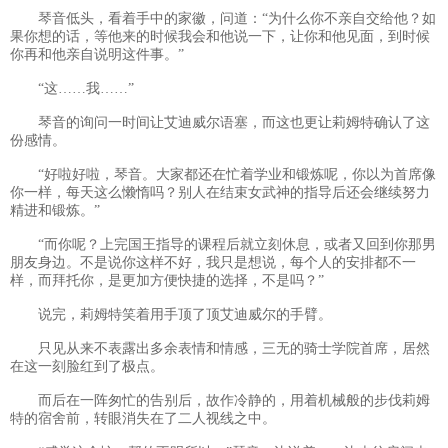
琴音低头，看着手中的家徽，问道：“为什么你不亲自交给他？如
果你想的话，等他来的时候我会和他说一下，让你和他见面，到时候
你再和他亲自说明这件事。”
“这……我……”
琴音的询问一时间让艾迪威尔语塞，而这也更让莉姆特确认了这
份感情。
“好啦好啦，琴音。大家都还在忙着学业和锻炼呢，你以为首席像
你一样，每天这么懒惰吗？别人在结束女武神的指导后还会继续努力
精进和锻炼。”
“而你呢？上完国王指导的课程后就立刻休息，或者又回到你那男
朋友身边。不是说你这样不好，我只是想说，每个人的安排都不一
样，而拜托你，是更加方便快捷的选择，不是吗？”
说完，莉姆特笑着用手顶了顶艾迪威尔的手臂。
只见从来不表露出多余表情和情感，三无的骑士学院首席，居然
在这一刻脸红到了极点。
而后在一阵匆忙的告别后，故作冷静的，用着机械般的步伐莉姆
特的宿舍前，转眼消失在了二人视线之中。