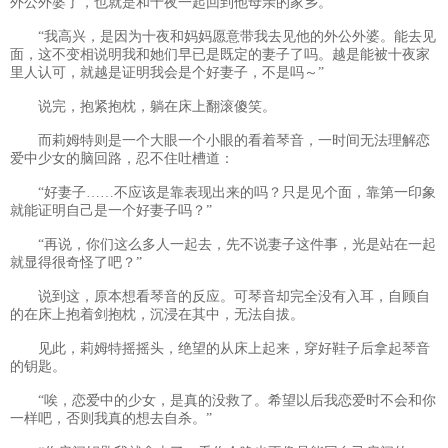
外公外婆了，也就是和十夜一起回到他母亲的家乡。”
“我高兴，是因为十夜和妈妈愿意带我去见他的外公外婆。能去见
面，这不变相说明我和她们早已是既定的妻子了吗。越是能被十夜家
里人认可，就越是证明我会是个好妻子，不是吗～”
说完，抱紧抱枕，躺在床上翻滚傻笑。
而莉姆特则是一个大眼一个小眼的看着琴音，一时间无法理解恋
爱中少女的脑回路，忍不住吐槽道：
“好妻子……不应该是靠表现出来的吗？只是见个面，靠第一印象
就能证明自己是一个好妻子吗？”
“再说，你们这么多人一起去，先不说妻子这件事，光是站在一起
就显得很奇怪了吧？”
说到这，原本想看琴音的反应。可琴音却完全没有入耳，自顾自
的在床上抱着剑抱枕，沉浸在其中，无法自拔。
见此，莉姆特摇摇头，绝望的从床上起来，穿好鞋子后拿起琴音
的钥匙。
“唉，恋爱中的少女，是真的没救了。希望以后我恋爱时不会和你
一样吧，否则我真的想去自杀。”