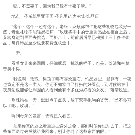
“嗯，不需要了，因为我已经有十夜了嘛。”
地点：圣威凯里亚王国-圣凡里诺达主城-饰品店
“这个～这个～还有这个。老板，麻烦你帮忙把这些礼物包装好一
些，贵重礼物不能轻易损坏。”玫瑰将手中的贵重饰品放在柜台上后，
又转身进到里面去挑选。而柜台上，前前后后早已积攒了三十多件饰
品，每件饰品至少也要花费五枚金币。
一旁。
看着女儿来来回回，仔细琢磨、挑选的样子，也是让落清和荆棘
苦笑不得。
“我说啊，玫瑰。男孩子哪有喜欢宝石、饰品这些。就算有，十夜
也肯定不是这一类人。你还不如将自己打扮的好看点，到时候站在十
夜身边也能够让周围的人看到他有个多优秀好看的女友。”落清说道。
荆棘站在一旁，默默点了点头，放下双手抱胸的姿势。“差不多可
以了吧，玫瑰。”
听到母亲的发言，玫瑰扭头看去。
“如果你真的这么看重这些身外之物，那到时候你也别去了。把这
些东西送过去后就给我回来，别让你碍了这些东西的眼。”