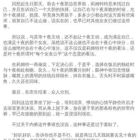
回想起生日那天。前去十夜那边世界前，莉姆特特意来找过自
己，并且告诉自己一个大胆的抉择。让自己在与十夜亲吻的时候，允
许十夜揉捏、抚摸。毕竟身为男孩子，多多少少都会对这方面有些渴
求，就算自己不这么做，说实在的，也早已对其他女友们做过这些
事。
所以说，与其等十夜主动，还不如让十夜主动，成为满足自己，
也满足十夜的那个女友。虽然说不这么做也不会在十夜心中掉分，但
这么做绝对会在十夜心中涨分。这不仅仅是莉姆特对十夜的看法，还
是对十夜所谓对“每个女友公平”这个态度的看法。
在莉姆特一再催促，下定决心后，于是乎，选择在饭后的独处时
与十夜相处相吻。良久，与十夜的唇瓣分别时，眼神中依旧含情脉
脉，嘴唇上的透明的丝线拉得细长，掉在衣服上。舌头时不时舔舐嘴
角，久久还在回味。
最后，在庆生结束，众人分别。
回到这边世界坐了好一会，等到澎湃、悸动的心情平静些许后才
去浴室更衣沐浴。而从身上脱下来，放在篓子里的那条粉色的丝带内
裤，早已在接吻的那刻起，就一直浸湿到现在。
不过关于内裤这件事谁也没说，这种事还是过于羞耻了。
“好叭好叭，告诉你也不是不行。就是再过几天我就要去见十夜的