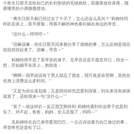
十夜生日那天送给自己的长剑形状的毛绒抱枕，双腿垂放在床尾，随
着嘴里的小调微微摆动。
“离生日那天都已经过去了十天了，怎么还这么高兴？”莉姆特同
样趴在床上，双手撑脸，用着不解的神色看向躺在身边的琴音。
“没什么～哼哼哼～”
“说嘛说嘛，你生日那天回来都分享了接吻的事，怎么反倒是现在
扭扭捏捏起来了。说嘛，琴音～”
莉姆特用手晃了晃琴音的身子。见琴音还是不愿意开口，转念一
想，开始躺平在床上，抱怨道：
“啊啊～我早就说有了男人就忘了朋友，我可真是命苦啊，居然在
你身上浪费这么多时间。”
“又是为你出谋划策，又是陪你研究恋爱到深夜，到头来没有谢谢
就算了，还给我来一句‘没什么～’”
“算了～就这样叭～反正我艾斯特利·莉姆特遇到你这辈子也是到
头了。对不起，爸爸，妈妈，女儿丢脸了，呜呜～”
见莉姆特在自己身旁委屈巴巴，一点点诉说着为自己做过的事，
琴音终究还是松了口。