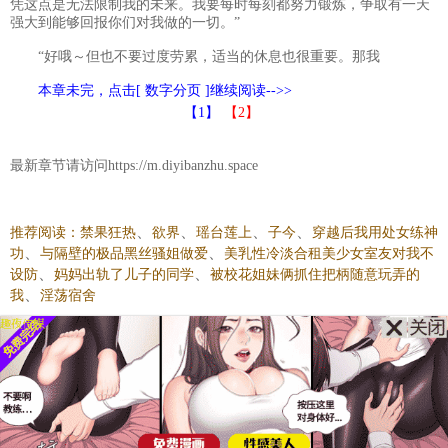
凭这点是无法限制我的未来。我要每时每刻都努力锻炼，争取有一天
强大到能够回报你们对我做的一切。”
“好哦～但也不要过度劳累，适当的休息也很重要。那我
本章未完，点击[ 数字分页 ]继续阅读-->>
【1】
【2】
最新章节请访问https://m.diyibanzhu.space
、
、
、
、
推荐阅读：
禁果狂热
欲界
瑶台莲上
子今
穿越后我用处女练神
、
、
功
与隔壁的极品黑丝骚姐做爱
美乳性冷淡合租美少女室友对我不
、
、
设防
妈妈出轨了儿子的同学
被校花姐妹俩抓住把柄随意玩弄的
、
我
淫荡宿舍