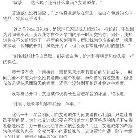
“咳咳……这么晚了还有什么事吗？艾迪威尔。”
艾迪威尔没有回应，而是转身拿起放在旁边，被白布包裹的长型
物品，将其双手送出。
“这是你的生日礼物，是我拜托家里找人锻造的一柄长剑，不过因
为时间来不及，所以我才在今天拿到的第一时间交给你。另外，我知
道你在不久前锻造了一柄新的长剑和弓，所以我为你准备的是一柄用
来摆放、装饰的长剑，虽然开刃了，但并没有常规作战用的坚韧。”
“剑名我想让你自己取。剑身银白色，护木和握柄是和你头发一样
的褐色。”
琴音没有第一时间接过，而是呆呆地看着眼前的艾迪威尔，一时
间完全不知道为什么她要送自己这个礼物。虽然曾经有过交集，但也
仅仅是偶尔见面聊天的程度，还完全没好到互相送礼物这种程度。
没等自己开口，艾迪威尔便将长盒塞进琴音的怀里，继续道。
“其实，我希望能够拜托你一件事。”
此话一出，琴音瞬间明白艾迪威尔为何要送自己礼物。只是让自
己不解的是，为什么艾迪威尔要在不清楚对方是否答应的情况下先将
礼物送出去，万一自己无法答应又该怎么办？而且，艾迪威尔的希斯
法伦特家族也是一个权势不小的贵族家族，真论帮忙的话，除了生意
上的往来，便想不到再多的可能性。