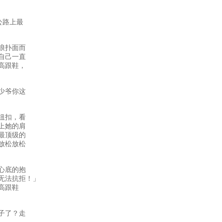
公路上最
浪扑面而
自己一直
高跟鞋，
少爷你这
纽扣，看
上她的肩
最顶级的
放松放松
心底的抱
无法抗拒！」
高跟鞋
子了？走