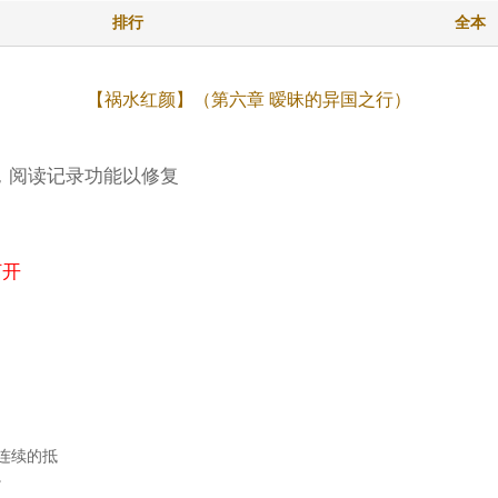
排行
全本
【祸水红颜】（第六章 暧昧的异国之行）
杠哦)，阅读记录功能以修复
打开
连续的抵
。