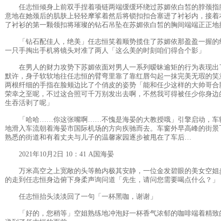
任志恒倾身上前双手捏着项链两端缓缓环绕过苏媚依白皙的脖颈指
意地在她颈后的肌肤上轻轻摩挲着然后将锁扣扣合塞进了衬衫内，接着
了衬衫的第一颗领扣将璀璨的钻石吊坠在苏媚依白皙的胸间端端正正地
「钻石配佳人，绝美」任志恒笑着顺势揽住了苏媚依那盈盈一握的
一只手掏出手机将镜头对准了两人「这么美的时刻咱们得合个影」
在男人的财力攻势下苏媚依面对男人一系列暧昧逾矩的行为表现出
默许，身子软软地往任志恒的臂弯里靠了靠红唇勾起一抹完美无瑕的笑
两根纤细的手指在脸颊边比了个俏皮的姿势「能和任少这样的大帅哥合
荣幸之至呢，不过这合照可千万别发出去啊，不然我可得被任少你身边
生吞活剥了呢」
「哈哈……你这张嘴啊……不愧是海晏的大教授哦」引擎启动，车
地滑入车流朝着海晏市国际机场的方向疾驰而去。车窗外早高峰的街景
熟悉的街道和有着丈夫与儿子的温馨家园逐步被甩在了车后…
2021年10月2日 10：41 A国海晏
万米高空之上宽敞的头等舱内极其安静，一位金发碧眼的美女空姐
的走到任志恒身边俯下身柔声询问道「先生，请问您需要喝点什么？」
任志恒抬头淡淡回了一句「一杯黑咖，谢谢」
「好的，您稍等」空姐熟练地冲泡好一杯香气浓郁的咖啡端着精致