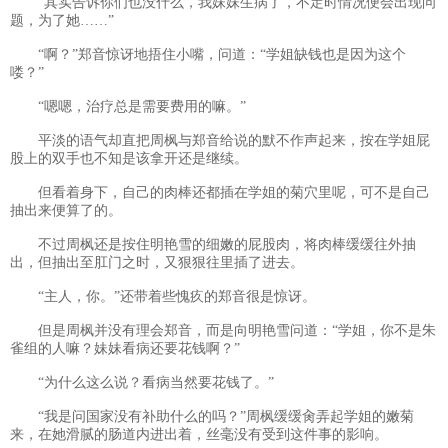
“其实告诉你们也没什么，我妹妹生病了，不定时情况便会出现问
题，为了她……”
“啊？”郑音惊讶地捂住小嘴，问道：“学姐缺钱也是因为这个
喽？”
“嗯嗯，治疗总是需要费用的嘛。”
平淡的语气却直把周枫与郑音给说的默不作声起来，按在学姐屁
股上的双手也不知是该拿开还是继续。
但看着身下，自己的肉棒还都插在学姐的菊穴里呢，可不是自己
抽出来便算了的。
不过周枫还是按住明艳雪的细嫩的屁股肉，将肉棒缓缓往外抽
出，但抽出至肛门之时，又狠狠往里插了进去。
“主人，你。”还带着些愧疚的郑音很是惊讶。
但是周枫并没有理会郑音，而是向明艳雪问道：“学姐，你不是朱
雀组的人嘛？妹妹看病还要花钱啊？”
“为什么这么说？看病当然要花钱了。”
“我是问国家没有补助什么的吗？”周枫缓缓肏弄起学姐的嫩菊
来，在她滑腻的肠道内进出着，丝毫没有受到这件事的影响。