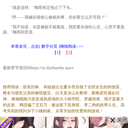
“就是这样。”梅雨肯定地点了下头。
“呼——我确实很烦心修炼的事，但你要怎么开导我？”
“我不知道，但是修炼不能着急，我想要你放松心态，心里不要急
躁。”梅雨回答道。
本章未完，点击[ 数字分页 ]继续阅读-->>
【1】
【2】
最新章节请访问https://m.diyibanzhu.space
、
、
推荐阅读：
双燕归林
和姐姐出去夏令营后做了全部女生的肉便器
、
椎名与朋友父亲的偷情援交
白天是冰山女教师，夜晚是性感女武
、
、
神
被催眠能力改造成风俗场的大小姐学院
穿越游戏，我才是最大
、
、
、
的反派
网恋骗了五百万：被迫签下卖身契
李二狗的妖孽人生
高
、
考失利的我到乡下小姨妈家
从零开始的性爱肉鸽游戏！