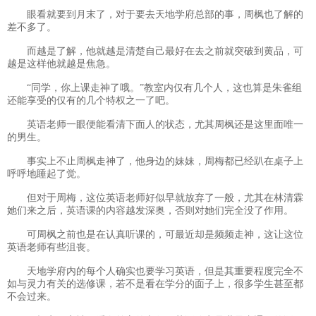
眼看就要到月末了，对于要去天地学府总部的事，周枫也了解的
差不多了。
而越是了解，他就越是清楚自己最好在去之前就突破到黄品，可
越是这样他就越是焦急。
“同学，你上课走神了哦。”教室内仅有几个人，这也算是朱雀组
还能享受的仅有的几个特权之一了吧。
英语老师一眼便能看清下面人的状态，尤其周枫还是这里面唯一
的男生。
事实上不止周枫走神了，他身边的妹妹，周梅都已经趴在桌子上
呼呼地睡起了觉。
但对于周梅，这位英语老师好似早就放弃了一般，尤其在林清霖
她们来之后，英语课的内容越发深奥，否则对她们完全没了作用。
可周枫之前也是在认真听课的，可最近却是频频走神，这让这位
英语老师有些沮丧。
天地学府内的每个人确实也要学习英语，但是其重要程度完全不
如与灵力有关的选修课，若不是看在学分的面子上，很多学生甚至都
不会过来。