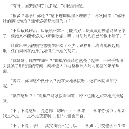
“有呀，国安报销了很多呢。”明艳雪回道。
“很多？那学姐你还？”这下连周枫都不理解了，再次问道：“你妹
妹的病很难治？连修炼者都无能为力？”
“不应该说难治，应该说根本不可能治好，我妹妹她被恶能量感染
了，但她又不能修炼灵力来驱散恶，唉，能活到现在已经很不错了。”
吐露出来后的明艳雪明显轻松了不少，趴在那儿高高地撅起屁
股，任由周枫在她身后如何抽插她的菊穴。
“你妹妹，现在在哪里？”周枫的眼睛忽然亮了起来，十根手指用
力抓紧了明艳雪的臀肉，肉棒也大力地整根插入到明艳雪的嫩菊里
面。
“嗯哼～你问这个做什么？她在天地学院呀，还在医院里治疗
呢。”
“就在这里？！”周枫立马紧接着问道，胯下也随之兴奋地抽插起
来。
“不，不是这里，是总部，嗯哈～～～学弟……学弟你慢点，学姐
我是不是……是不是变态啊，用那儿也会兴奋。”
“不，不是，学姐！其实我说不定可以……学姐，肛交也会产生快