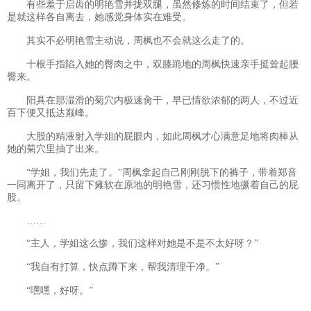
有些羞于启齿的明艳雪并拢双腿，虽然修炼的时间结束了，但若
是就这样各自离去，她感觉身体实在难受。
其实不必明艳雪主动说，周枫也不会就这么走了的。
十根手指陷入她的臀肉之中，双膝跪地的周枫快速亲手挺耸起腰
臀来。
阳具在那湿滑的菊穴内极速肏干，早已情欲浓郁的两人，不过近
百下便又抵达巅峰。
大股的精液射入学姐的屁眼内，如此周枫才心满意足地将肉棒从
她的菊穴里抽了出来。
“学姐，我们先走了。”周枫拿起自己刚刚脱下的裤子，带着郑音
一同离开了，只留下瘫软在原地的明艳雪，还习惯性地撅着自己的屁
股。
……
“主人，学姐这么惨，我们这样对她是不是不太好呀？”
“我自有打算，快点蹲下来，帮我清理干净。”
“嘿嘿，好呀。”