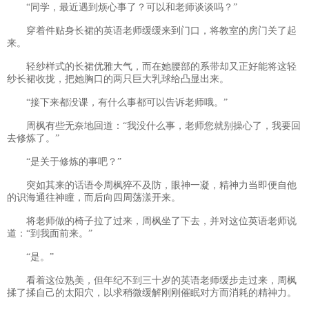
“同学，最近遇到烦心事了？可以和老师谈谈吗？”
穿着件贴身长裙的英语老师缓缓来到门口，将教室的房门关了起
来。
轻纱样式的长裙优雅大气，而在她腰部的系带却又正好能将这轻
纱长裙收拢，把她胸口的两只巨大乳球给凸显出来。
“接下来都没课，有什么事都可以告诉老师哦。”
周枫有些无奈地回道：“我没什么事，老师您就别操心了，我要回
去修炼了。”
“是关于修炼的事吧？”
突如其来的话语令周枫猝不及防，眼神一凝，精神力当即便自他
的识海通往神瞳，而后向四周荡漾开来。
将老师做的椅子拉了过来，周枫坐了下去，并对这位英语老师说
道：“到我面前来。”
“是。”
看着这位熟美，但年纪不到三十岁的英语老师缓步走过来，周枫
揉了揉自己的太阳穴，以求稍微缓解刚刚催眠对方而消耗的精神力。