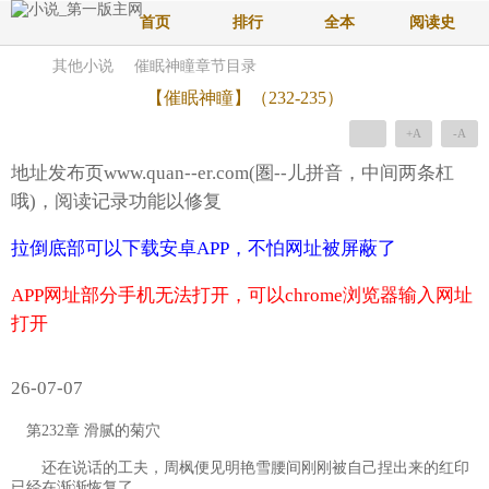
首页
排行
全本
阅读史
其他小说
催眠神瞳章节目录
【催眠神瞳】（232-235）
+A
-A
地址发布页www.quan--er.com(圏--儿拼音，中间两条杠
哦)，阅读记录功能以修复
拉倒底部可以下载安卓APP，不怕网址被屏蔽了
APP网址部分手机无法打开，可以chrome浏览器输入网址
打开
26-07-07
第232章 滑腻的菊穴
还在说话的工夫，周枫便见明艳雪腰间刚刚被自己捏出来的红印
已经在渐渐恢复了。