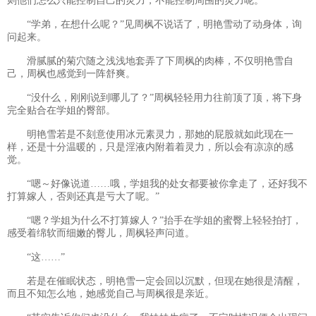
则他们怎么只能控制自己的灵力，不能控制周围的灵力呢。
“学弟，在想什么呢？”见周枫不说话了，明艳雪动了动身体，询
问起来。
滑腻腻的菊穴随之浅浅地套弄了下周枫的肉棒，不仅明艳雪自
己，周枫也感觉到一阵舒爽。
“没什么，刚刚说到哪儿了？”周枫轻轻用力往前顶了顶，将下身
完全贴合在学姐的臀部。
明艳雪若是不刻意使用冰元素灵力，那她的屁股就如此现在一
样，还是十分温暖的，只是淫液内附着着灵力，所以会有凉凉的感
觉。
“嗯～好像说道……哦，学姐我的处女都要被你拿走了，还好我不
打算嫁人，否则还真是亏大了呢。”
“嗯？学姐为什么不打算嫁人？”抬手在学姐的蜜臀上轻轻拍打，
感受着绵软而细嫩的臀儿，周枫轻声问道。
“这……”
若是在催眠状态，明艳雪一定会回以沉默，但现在她很是清醒，
而且不知怎么地，她感觉自己与周枫很是亲近。