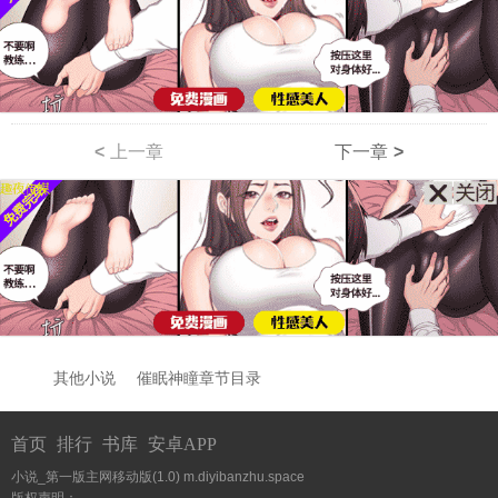
<
上一章
下一章
>
其他小说
催眠神瞳章节目录
首页
排行
书库
安卓APP
小说_第一版主网移动版(1.0)
m.diyibanzhu.space
版权声明：