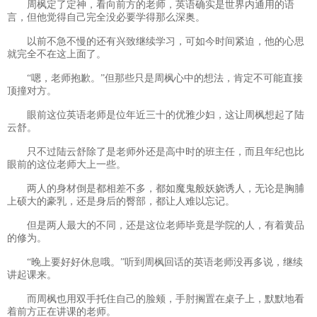
周枫定了定神，看向前方的老师，英语确实是世界内通用的语
言，但他觉得自己完全没必要学得那么深奥。
以前不急不慢的还有兴致继续学习，可如今时间紧迫，他的心思
就完全不在这上面了。
“嗯，老师抱歉。”但那些只是周枫心中的想法，肯定不可能直接
顶撞对方。
眼前这位英语老师是位年近三十的优雅少妇，这让周枫想起了陆
云舒。
只不过陆云舒除了是老师外还是高中时的班主任，而且年纪也比
眼前的这位老师大上一些。
两人的身材倒是都相差不多，都如魔鬼般妖娆诱人，无论是胸脯
上硕大的豪乳，还是身后的臀部，都让人难以忘记。
但是两人最大的不同，还是这位老师毕竟是学院的人，有着黄品
的修为。
“晚上要好好休息哦。”听到周枫回话的英语老师没再多说，继续
讲起课来。
而周枫也用双手托住自己的脸颊，手肘搁置在桌子上，默默地看
着前方正在讲课的老师。