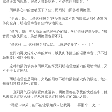
感是正常的现象，很多人都是这样，不信你问问郑音。”
周枫将心中的激动压下了些，而后随口回答着明艳雪。
“学妹，是……是这样吗？”感受着源源不断的快感从那个通道内
传向全身，明艳雪声音有些绵软地问道。
“是的，我让主人插后面也很开心的哦，学姐也好好享受吧。”郑
音用力点头回道，虽然明艳雪也看不到。
“是这样……这样吗？那我就……就好受多了～～～！”
空间内再次传来小声的娇吟，以及肉体撞击的淫靡声音，只不过
频率要比刚刚小得多。
这种抽插的节奏令周枫既能享受到明艳雪嫩菊内的紧缩滑腻，又
不至于太过剧烈。
而明艳雪也是同样，火热的阳物不断抽插着菊穴内的肠道，龟头
每每刮过都觉身心直颤。
一直到灵气压缩装置停止运转，明艳雪都在享受的快感当中，她
从未感觉过这么好，也从没感觉过时间会过的如此之快。
“嗯嗯～学弟，能不能让学姐我～让我再……再那个一次。”