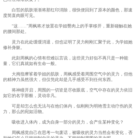
白皙的肌肤渐渐将那红印消除，很快便回到了原本的颜色，那速
度简直肉眼可见。
“这……”周枫将才放置在学姐臀肉上的手掌移开，重新碰触在她
的腰间那处。
灵力在此处缓缓消退，但也证明了灵力刚刚汇聚于此，为学姐她
修补身躯。
此刻周枫的心情有些难以言说，这些灵力好似不再只是一种能
量，它们真就如有生命一般。
大拇指摩挲着学姐的肌肤，周枫感受着周围空气中的灵力，但他
的精神力虽然强大，但仅凭此却是几乎感受不到任何东西。
将神瞳开启，周围的一切皆是尽收眼底，空气中存在的灵力依旧
如它的名字那般，灵动非凡。
可是却怎么也无法与在他们体内，似刚刚为明艳雪主动疗伤的灵
力，那么的宛如活物。
吸收进入体内，成为自身一部分的灵力，会产生某种变化？
周枫感觉自己在思考一句废话，被吸收的灵力当然会有变化，否