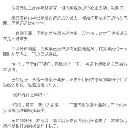
尽管身边是妹妹与林清霖，但周枫也没那个心思去动手动脚了。
感受着体内早已超过百倍浓度的灵力，却始终形成不了所谓的气
团，周枫还是忧心忡忡。
一直到下课，周枫仍然在思考这件事，没办法，这对于他来说实
在是太过重要。
下课铃声响起，周枫早已形成肌肉记忆地起身，打算与她们一同
回到别墅内去，再次尝试突破。
“好了，同学们下课吧，周枫你等一下。”英语老师收起自己的书
本说道。
已然起身，从这一排桌子离开，正要出门回去修炼的周枫停住了
自己的步伐，皱着眉看向对方。
“老师有什么事吗？”
“嘻嘻，哥哥，我们先走啦。”一下课周梅便活力四射，同时也幸
灾乐祸地冲周枫挥着手。
感知到妹妹、林清霖、郑音以及炎毓儿她们全都走了，本来就心
情不是很好的周枫更加不快了。