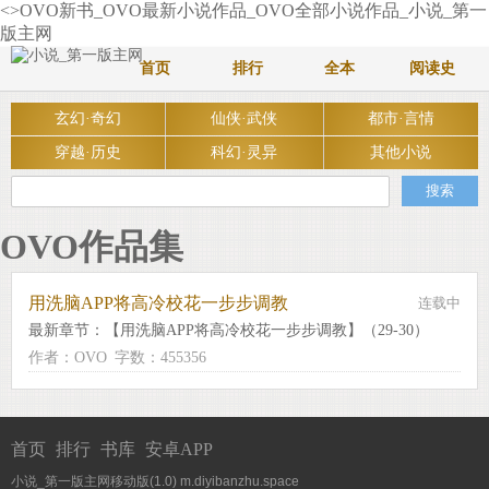
<>OVO新书_OVO最新小说作品_OVO全部小说作品_小说_第一
版主网
首页
排行
全本
阅读史
玄幻·奇幻
仙侠·武侠
都市·言情
穿越·历史
科幻·灵异
其他小说
OVO作品集
用洗脑APP将高冷校花一步步调教
连载中
最新章节：
【用洗脑APP将高冷校花一步步调教】（29-30）
作者：OVO
字数：455356
首页
排行
书库
安卓APP
小说_第一版主网移动版(1.0)
m.diyibanzhu.space