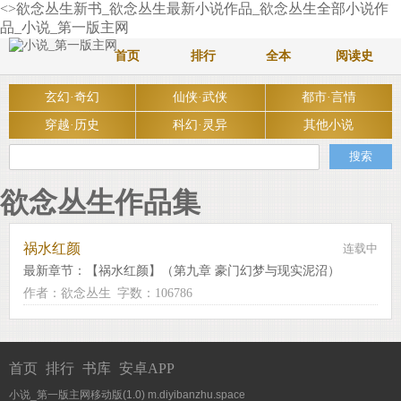
<>欲念丛生新书_欲念丛生最新小说作品_欲念丛生全部小说作
品_小说_第一版主网
首页
排行
全本
阅读史
玄幻·奇幻
仙侠·武侠
都市·言情
穿越·历史
科幻·灵异
其他小说
欲念丛生作品集
祸水红颜
连载中
最新章节：
【祸水红颜】（第九章 豪门幻梦与现实泥沼）
作者：欲念丛生
字数：106786
首页
排行
书库
安卓APP
小说_第一版主网移动版(1.0)
m.diyibanzhu.space