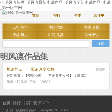
<>明风凛新书_明风凛最新小说作品_明风凛全部小说作品_小说
_第一版主网
首页
排行
全本
阅读史
玄幻·奇幻
仙侠·武侠
都市·言情
穿越·历史
科幻·灵异
其他小说
明风凛作品集
规则怪谈——常识改变女校
连载中
最新章节：
【规则怪谈——常识改变女校】（29-32）
作者：明风凛
字数：250537
首页
排行
书库
安卓APP
小说_第一版主网移动版(1.0)
m.diyibanzhu.space