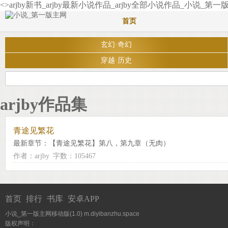
<>arjby新书_arjby最新小说作品_arjby全部小说作品_小说_第一
首页
玄幻·奇幻
穿越·历史
arjby作品集
青途见繁花
最新章节：
【青途见繁花】第八，第九章（无肉）
作者：arjby
字数：105467
首页
排行
书库
安卓APP
小说_第一版主网移动版(1.0)
m.diyibanzhu.space
版权声明：