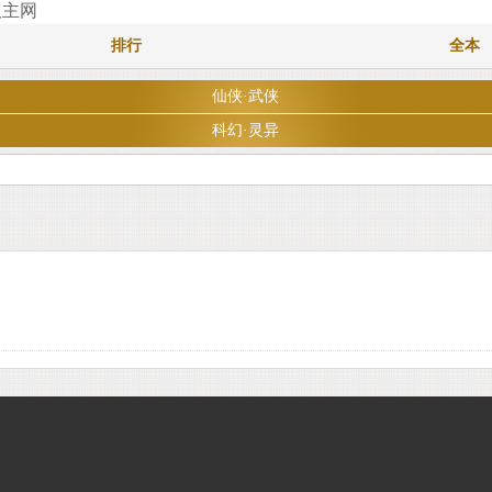
版主网
排行
全本
仙侠·武侠
科幻·灵异