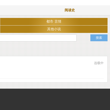
阅读史
都市·言情
其他小说
连载中