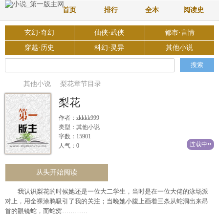
首页
排行
全本
阅读史
玄幻·奇幻
仙侠·武侠
都市·言情
穿越·历史
科幻·灵异
其他小说
其他小说
梨花章节目录
梨花
作者：zkkkk999
类型：其他小说
字数：15901
连载中••
人气：0
从头开始阅读
我认识梨花的时候她还是一位大二学生，当时是在一位大佬的泳场派
对上，用全裸涂鸦吸引了我的关注；当晚她小腹上画着三条从蛇洞出来昂
首的眼镜蛇，而蛇窝…………